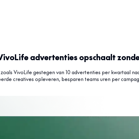
 VivoLife advertenties opschaalt zond
ams zoals VivoLife gestegen van 10 advertenties per kwartaal
eerde creatives opleveren, besparen teams uren per campagne